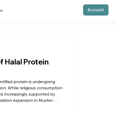
Account
re
 Halal Protein
ertified protein is undergoing
ion. While religious consumption
 is increasingly supported by
lation expansion in Muslim-
ome levels, urbanization and the
y and compliance standards.