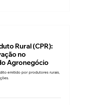
duto Rural (CPR):
ovação no
do Agronegócio
ito emitido por produtores rurais,
ções.