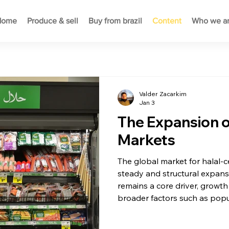
Home
Produce & sell
Buy from brazil
Content
Who we a
Valder Zacarkim
Jan 3
The Expansion of
Markets
The global market for halal-c
steady and structural expans
remains a core driver, growth
broader factors such as popu
majority countries, rising inc
strengthening of food safet