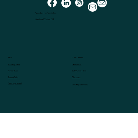
Service channels
Weekdays from 9am to 6pm
Questions? Visit our FAQ
Legal
Crowdfunding
CVM Regulation
Offers closed
Terms of use
CVM Authorization
Privacy Policy
Who we are
Teaching material
Defaulting companies