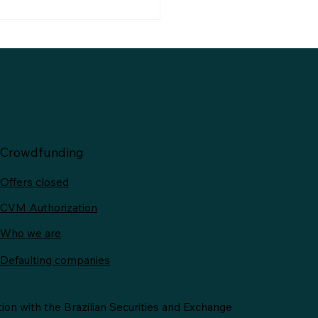
dula de Produto Rural
): Vitalidade e
ação no
nciamento do
onegócio
Crowdfunding
Offers closed
CVM Authorization
Who we are
Defaulting companies
ion with the Brazilian Securities and Exchange