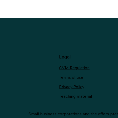
The Expansion of Halal
Protein Markets
Legal
CVM Regulation
Terms of use
Privacy Policy
Teaching material
Small business corporations and the offers pres