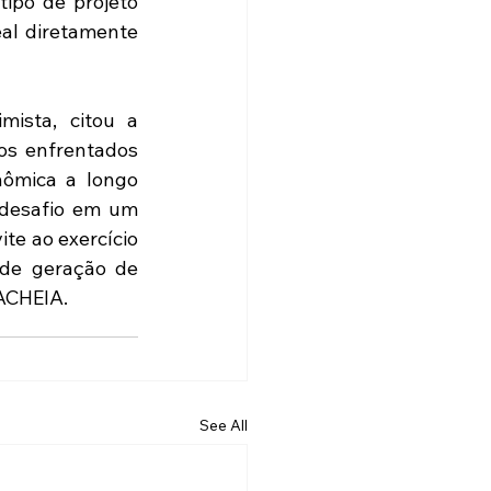
ipo de projeto 
al diretamente 
ista, citou a 
os enfrentados 
ômica a longo 
desafio em um 
e ao exercício 
de geração de 
DACHEIA.
See All