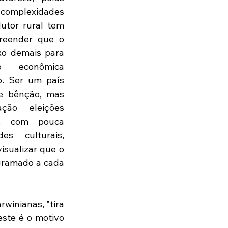
complexidades 
utor rural tem 
reender que o 
xo demais para 
 econômica 
o. Ser um país 
e bênção, mas 
ão eleições 
os com pouca 
s culturais, 
visualizar que o 
gramado a cada 
winianas, "tira 
este é o motivo 