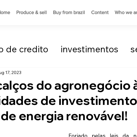
Home
Produce & sell
Buy from brazil
Content
Who we a
 de credito
investimentos
s
ovação
agronegócio
produtor
ug 17, 2023
calços do agronegócio 
tentabilidade
Mercado de Com
idades de investiment
de energia renovável!
Comércio Exterior
Forjado pelas leis da na