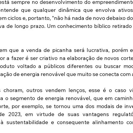
 está sempre no desenvolvimento do empreendimento
entende que qualquer dinâmica que envolva ativos 
em ciclos e, portanto, “não há nada de novo debaixo do
va de longo prazo. Um conhecimento bíblico retirado 
m que a venda de picanha será lucrativa, porém e
or a fazer é ser criativo na elaboração de novos corte
duto voltado a públicos diferentes ou buscar moda
ação de energia renovável que muito se conecta com a
 choram, outros vendem lenços, esse é o caso vis
 o segmento de energia renovável, que em caminho
orte, por exemplo, se tornou uma dos modais de inv
de 2023, em virtude de suas vantagens regulatór
o à sustentabilidade e consequente alinhamento co