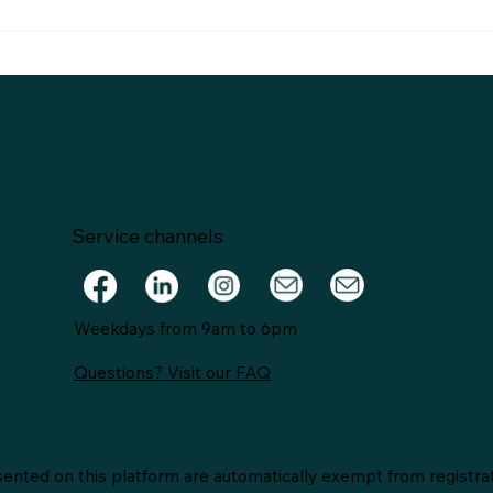
Os Fundamentos dos
A Cé
Investimentos: Do Básico
(CPR
ao Avançado
Inov
Fina
Agr
Service channels
Weekdays from 9am to 6pm
Questions? Visit our FAQ
ented on this platform are automatically exempt from registrat