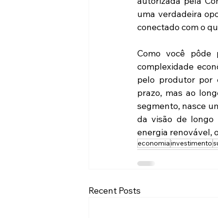
autorizada pela Com
uma verdadeira opor
conectado com o qu
Como você pôde pe
complexidade econô
pelo produtor por 
prazo, mas ao lon
segmento, nasce uma
da visão de longo 
energia renovável, 
economia
investimento
s
Recent Posts