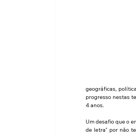
geográficas, política
progresso nestas te
4 anos.
Um desafio que o emp
de letra" por não t