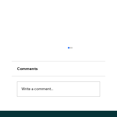
Comments
Write a comment...
Os Fundamentos dos Investimentos:
Do Básico ao Avançado