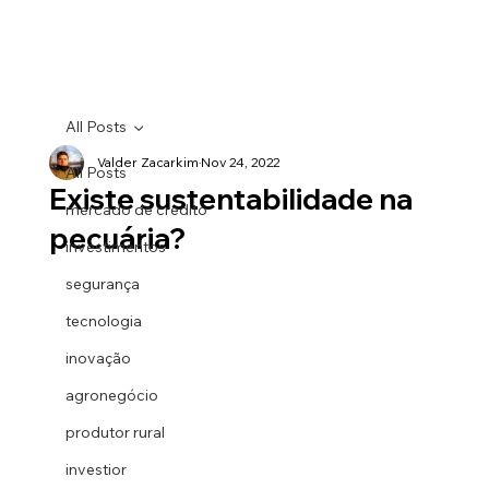
All Posts
Valder Zacarkim
Nov 24, 2022
All Posts
Existe sustentabilidade na
mercado de credito
pecuária?
investimentos
segurança
tecnologia
inovação
agronegócio
produtor rural
investior