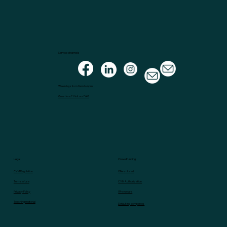
Service channels
Weekdays from 9am to 6pm
Questions? Visit our FAQ
Legal
Crowdfunding
CVM Regulation
Offers closed
Terms of use
CVM Authorization
Privacy Policy
Who we are
Teaching material
Defaulting companies