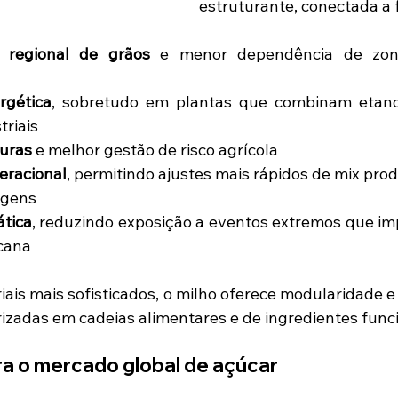
estruturante, conectada a 
e regional de grãos
 e menor dependência de zona
rgética
, sobretudo em plantas que combinam etanol
triais
turas
 e melhor gestão de risco agrícola
peracional
, permitindo ajustes mais rápidos de mix pro
rgens
ática
, reduzindo exposição a eventos extremos que im
 cana
ais mais sofisticados, o milho oferece modularidade e p
rizadas em cadeias alimentares e de ingredientes funci
ra o mercado global de açúcar