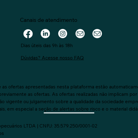
Canais de atendimento
Dias úteis das 9h às 18h
Dúvidas? Acesse nosso FAQ
 as ofertas apresentadas nesta plataforma estão automaticam
reviamente as ofertas. As ofertas realizadas não implicam por
ão vigente ou julgamento sobre a qualidade da sociedade empr
s, em especial a seção de alertas sobre risco e o material didát
opecuários LTDA | CNPJ: 35.579.250/0001-02
os