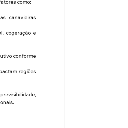
fatores como:
s canavieiras 
, cogeração e 
dutivo conforme 
pactam regiões 
revisibilidade, 
onais.