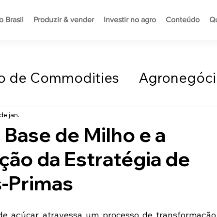
 Brasil
Produzir & vender
Investir no agro
Conteúdo
Q
o de Commodities
Agronegóci
or
Sustentabilidade e Energia
de jan.
 Base de Milho e a
ção da Estratégia de
s-Primas
e açúcar atravessa um processo de transformação m