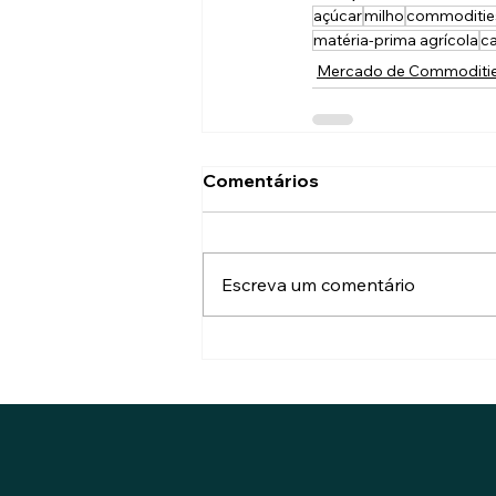
açúcar
milho
commodities
matéria-prima agrícola
ca
Mercado de Commoditi
Comentários
Escreva um comentário