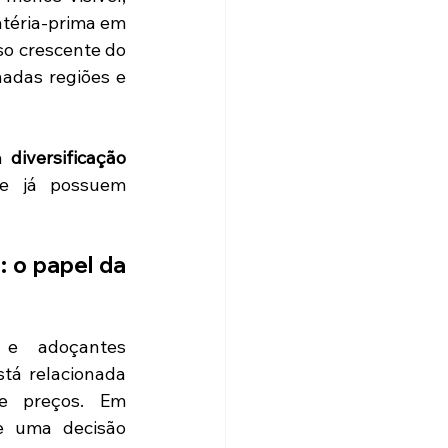
téria-prima em 
o crescente do 
das regiões e 
a 
diversificação 
e já possuem 
 o papel da 
e adoçantes 
tá relacionada 
e preços. Em 
e uma decisão 