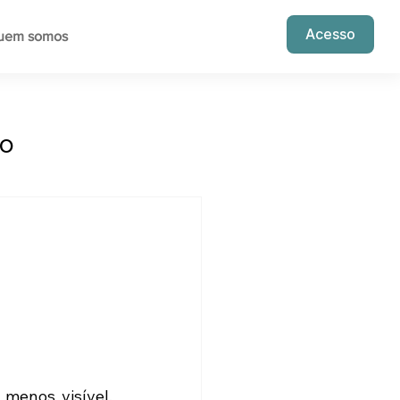
Acesso
uem somos
o
enos visível, 