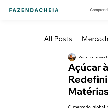
Comprar do
All Posts
Mercad
Comércio Exteri
Valder Zacarkim
3 
Açúcar à
Redefini
Matéria
O mercado global d