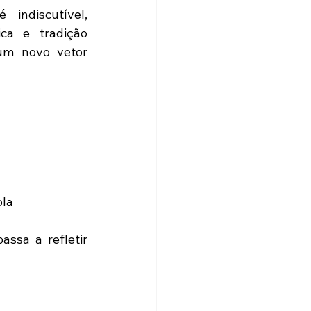
ndiscutível, 
ca e tradição 
um novo vetor 
ola
ssa a refletir 