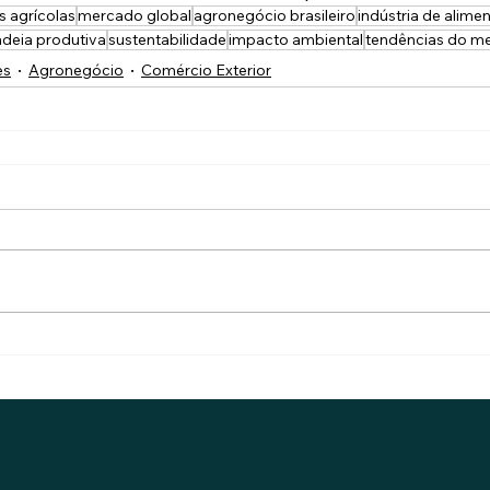
 agrícolas
mercado global
agronegócio brasileiro
indústria de alime
deia produtiva
sustentabilidade
impacto ambiental
tendências do m
es
Agronegócio
Comércio Exterior