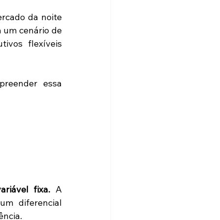
rcado da noite 
m um cenário de 
ivos flexíveis 
preender essa 
riável fixa.
 A 
m diferencial 
ência.