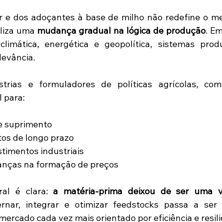
 e dos adoçantes à base de milho não redefine o me
aliza uma 
mudança gradual na lógica de produção
. E
climática, energética e geopolítica, sistemas produt
levância.
strias e formuladores de políticas agrícolas, com
l para:
de suprimento
tos de longo prazo
stimentos industriais
nças na formação de preços
al é clara: 
a matéria-prima deixou de ser uma va
rnar, integrar e otimizar feedstocks passa a ser u
ercado cada vez mais orientado por eficiência e resili